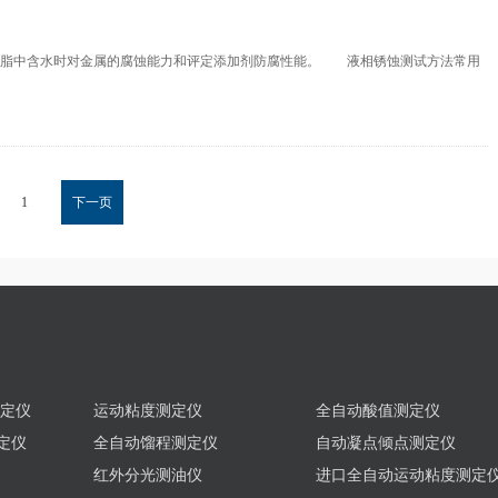
脂中含水时对金属的腐蚀能力和评定添加剂防腐性能。 液相锈蚀测试方法常用
1
下一页
测定仪
运动粘度测定仪
全自动酸值测定仪
定仪
全自动馏程测定仪
自动凝点倾点测定仪
红外分光测油仪
进口全自动运动粘度测定