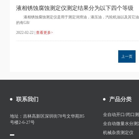
液相锈蚀腐蚀测定仪测定结果分为以下四个等级
液相锈蚀腐蚀测定仪是用于测定润滑油，液压油，汽轮机油以及其它油
的有GB/
2022-02-22 |
查看更多>
上一页
联系我们
产品分类
全自动开口/闭口
地址：吉林高新区深圳街78号文华苑B5
号楼2-6-27号
全自动微量水分测
机械杂质测定仪