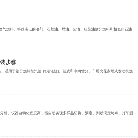
喷气燃料、特殊沸点的溶剂、石脑油、煤油、柴油、粗柴油馏分燃料和相似的石油
装步骤
准，适用于馏分燃料如汽油(稳定轻烃)、轻质和中间馏分、车用火花点燃式发动机燃
析。仪器自动化程度高，能自动实现多样品切换、滴定、判断滴定终点、打印测